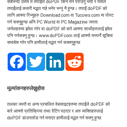
सबैभन्दा उत्तम त तपाईंले doPDF किन मन पराउनु भयो र यसले
तपाईंलाई कसरी मद्धत गर्छ भनेर भन्नु नै हुन्छ। तपाईं doPDF को
लागि आफ्ना रिभ्युहरु Download.com वा Tucows.com मा पोस्ट
गर्न सक्नुहुन्छ अनि PC World वा PC Magazine जस्ता
जर्नलहरुमा इमेल गरेर वा doPDF को बारे आफ्ना साथीहरुलाई इमेल
पनि गर्नसक्नु हुन्छ। www.doPDF.com लाई आफ्नो मनपर्ने सूचिमा
समाबेश गरेर पनि हामीलाई मद्धत गर्न सक्क्नुहुन्छ:
Facebook
Twitter
LinkedIn
Reddit
मूल्यांकनहरुलेख्नुहोस
तलका जस्तै वा अन्य प्रचलित वेबसाइटहरुमा तपाईंले doPDF को
बारे आफ्नो प्रतिक्रिया तथा रेटिंग पठाएर र अरु व्यक्तिहरुलाई
doPDF डाउनलोड गर्न मनाएर हामीलाई मद्धत गर्न सक्नु हुन्छ: