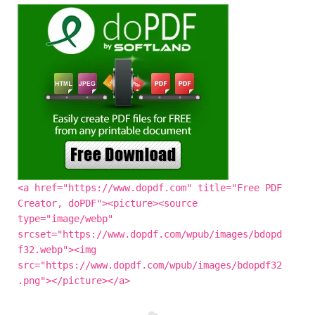
<a href="https://www.dopdf.com" title="Free PDF
Creator, doPDF"><picture><source
type="image/webp"
srcset="https://www.dopdf.com/wpub/images/bdopd
f32.webp"><img
src="https://www.dopdf.com/wpub/images/bdopdf32
.png"></picture></a>